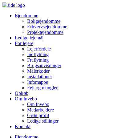
Ejendomme
Boligejendomme
Erhvervsejendomme
Projektejendomme
Ledige lejemål
For lejere
Lejerfordele
Indflytning
Fraflytning
Brugsanvisninger
Malerkoder
Installationer
Infomappe
Fejl og mangler
Opkøb
Om Invebo
Om Invebo
Medarbejdere
Grøn profil
Ledige stillinger
Kontakt
Ejendomme