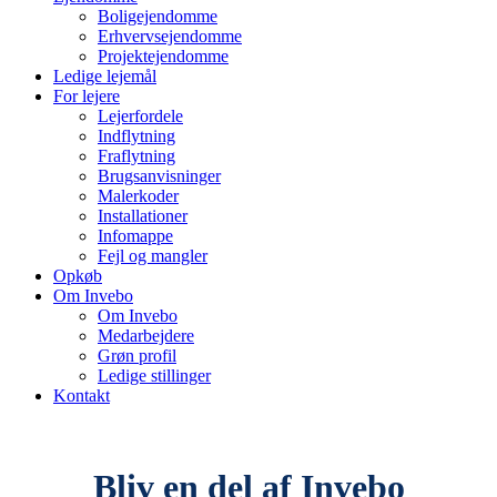
Boligejendomme
Erhvervsejendomme
Projektejendomme
Ledige lejemål
For lejere
Lejerfordele
Indflytning
Fraflytning
Brugsanvisninger
Malerkoder
Installationer
Infomappe
Fejl og mangler
Opkøb
Om Invebo
Om Invebo
Medarbejdere
Grøn profil
Ledige stillinger
Kontakt
Bliv en del af Invebo