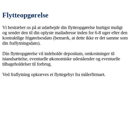
Flytteopgørelse
Vi bestræber os på at udarbejde din flytteopgørelse hurtigst muligt
og sender den til din oplyste mailadresse inden for 6-8 uger efter den
kontraktlige frigørelsesdato (bemærk, at dette ikke er det samme som
din fraflytningsdato).
Din flytteopgørelse vil indeholde depositum, omkostninger til
istandsættelse, eventuelle økonomiske udeståender og eventuelle
tilbageholdelser til forbrug.
Ved fraflytning opkræves et flyttegebyr fra målerfirmaet.
Lejemål til private og erhverv
Invebos ejendomsportefølje omfatter både nyopførte og etablerede
ejendomme med lejemål til både bolig og erhverv. I alt udgør
Invebos ejendomsportefølje 200 etablerede lejemål med flere på vej.