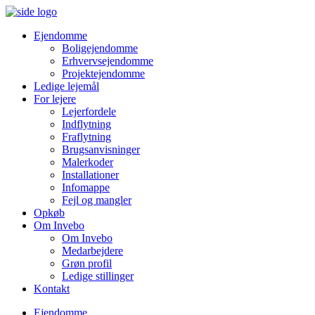
Ejendomme
Boligejendomme
Erhvervsejendomme
Projektejendomme
Ledige lejemål
For lejere
Lejerfordele
Indflytning
Fraflytning
Brugsanvisninger
Malerkoder
Installationer
Infomappe
Fejl og mangler
Opkøb
Om Invebo
Om Invebo
Medarbejdere
Grøn profil
Ledige stillinger
Kontakt
Ejendomme