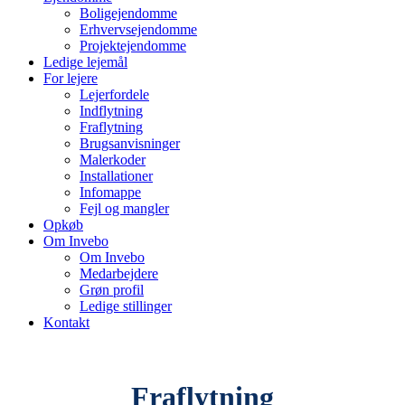
Boligejendomme
Erhvervsejendomme
Projektejendomme
Ledige lejemål
For lejere
Lejerfordele
Indflytning
Fraflytning
Brugsanvisninger
Malerkoder
Installationer
Infomappe
Fejl og mangler
Opkøb
Om Invebo
Om Invebo
Medarbejdere
Grøn profil
Ledige stillinger
Kontakt
Fraflytning