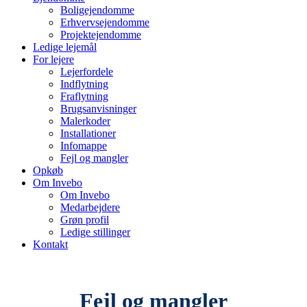
Boligejendomme
Erhvervsejendomme
Projektejendomme
Ledige lejemål
For lejere
Lejerfordele
Indflytning
Fraflytning
Brugsanvisninger
Malerkoder
Installationer
Infomappe
Fejl og mangler
Opkøb
Om Invebo
Om Invebo
Medarbejdere
Grøn profil
Ledige stillinger
Kontakt
Fejl og mangler