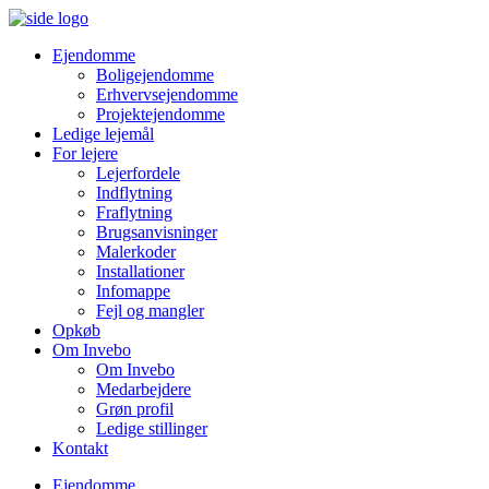
Ejendomme
Boligejendomme
Erhvervsejendomme
Projektejendomme
Ledige lejemål
For lejere
Lejerfordele
Indflytning
Fraflytning
Brugsanvisninger
Malerkoder
Installationer
Infomappe
Fejl og mangler
Opkøb
Om Invebo
Om Invebo
Medarbejdere
Grøn profil
Ledige stillinger
Kontakt
Ejendomme